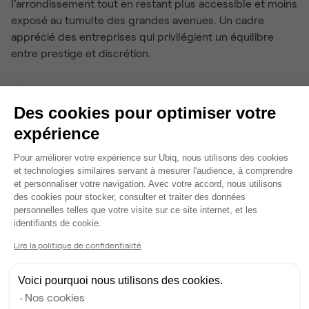
l’arrondissement tout en restant plus accessible et moins
exposé au tumulte des grandes avenues. Un cadre
apprécié des entreprises qui privilégient un équilibre
entre prestige et discrétion.
Le quartier de la Madeleine :
Des cookies pour optimiser votre
commerces, hôtels et vie
expérience
d’affaires
Plateforme de Gestion du Consentem
Pour améliorer votre expérience sur Ubiq, nous utilisons des cookies
et technologies similaires servant à mesurer l'audience, à comprendre
Autour de l’église de la Madeleine s’étend un quartier
et personnaliser votre navigation. Avec votre accord, nous utilisons
des cookies pour stocker, consulter et traiter des données
dynamique, animé par des commerces haut de gamme,
personnelles telles que votre visite sur ce site internet, et les
des restaurants réputés et des hôtels de standing. C’est
Axeptio consent
identifiants de cookie.
un lieu de passage incontournable, particulièrement prisé
Lire la politique de confidentialité
pour les rendez-vous d’affaires et les événements
professionnels.
Voici pourquoi nous utilisons des cookies.
La proximité de la gare Saint-Lazare facilite grandement
Nos cookies