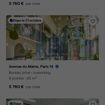
5 760 €
par mois
Dispo le 31 octobre
Avenue du Maine, Paris 14
Bureau privé • coworking
2
8 postes • 25 m
5 760 €
par mois
Dispo