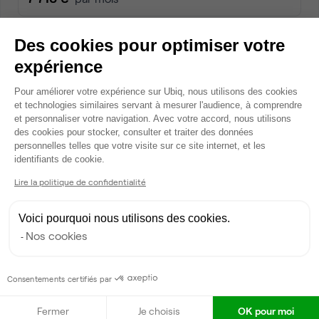
Des cookies pour optimiser votre
Dispo le 31 décembre
expérience
Plateforme de Gestion du Consentem
Pour améliorer votre expérience sur Ubiq, nous utilisons des cookies
et technologies similaires servant à mesurer l'audience, à comprendre
et personnaliser votre navigation. Avec votre accord, nous utilisons
des cookies pour stocker, consulter et traiter des données
personnelles telles que votre visite sur ce site internet, et les
Axeptio consent
identifiants de cookie.
Lire la politique de confidentialité
Avenue du Maine, Paris 14
Bureau privé • coworking
Voici pourquoi nous utilisons des cookies.
2
12 postes • 42 m
Nos cookies
8 640 €
par mois
Consentements certifiés par
Dispo
Fermer
Je choisis
OK pour moi