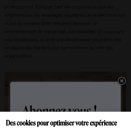
professionnel. Éduquer tant les employeurs que les
employés sur les avantages équilibrés de la déconnexion
et sur la manière dont cela peut favoriser un
environnement de travail sain, est essentiel. En résolvant
ces inquiétudes, le droit à la déconnexion peut être mis
en œuvre de manière plus harmonieuse au sein des
organisations.
Des cookies pour optimiser votre expérience