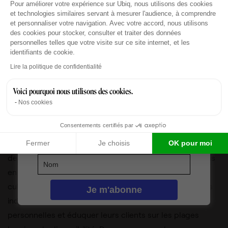
Plateforme de Gestion du Consentement : Personn
Pour améliorer votre expérience sur Ubiq, nous utilisons des cookies
et technologies similaires servant à mesurer l'audience, à comprendre
et personnaliser votre navigation. Avec votre accord, nous utilisons
des cookies pour stocker, consulter et traiter des données
personnelles telles que votre visite sur ce site internet, et les
identifiants de cookie.
Axeptio consent
Comment promouvoir le droit à la
Lire la politique de confidentialité
déconnexion ?
Voici pourquoi nous utilisons des cookies.
Inscrit depuis 2016 dans le Code du travail
, les
Nos cookies
entreprises peuvent adopter des politiques internes
Consentements certifiés par
encourageant le respect des heures de travail et la
déconnexion en dehors de celles-ci. Cela peut inclure
Fermer
Je choisis
OK pour moi
des directives claires sur la gestion des communications
en dehors des heures de travail et la promotion d’une
culture du respect des temps de repos. Les travailleurs
indépendants peuvent également définir des limites
personnelles et éduquer leurs clients sur les plages