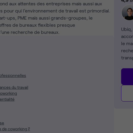
épond aux attentes des entreprises mais aussi aux
s pour qui l’environnement de travail est primordial.
tart-ups, PME mais aussi grands-groupes, le
offres de bureaux flexibles presque
Ubiq,
’une recherche de bureaux.
accom
le ma
reche
trans
ofessionnelles
nces du travail
coworking
ntialité
ise
 de coworking ?