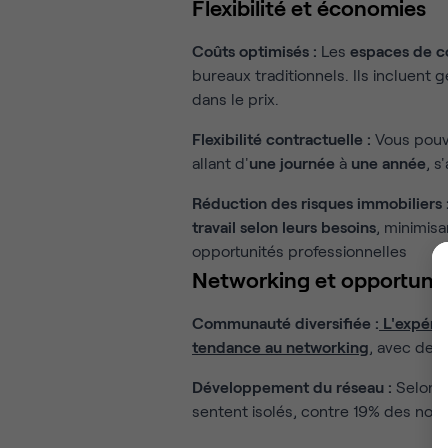
Flexibilité et économies
Coûts optimisés :
Les
espaces de c
bureaux traditionnels. Ils incluent g
dans le prix.
Flexibilité contractuelle :
Vous pou
allant d'
une journée
à
une année
, s
Réduction des risques immobiliers 
travail selon leurs besoins
, minimisa
opportunités professionnelles
Networking et opportunit
Communauté diversifiée :
L'expéri
tendance au
networking
, avec de
Développement du réseau :
Selon u
sentent isolés, contre 19% des non-