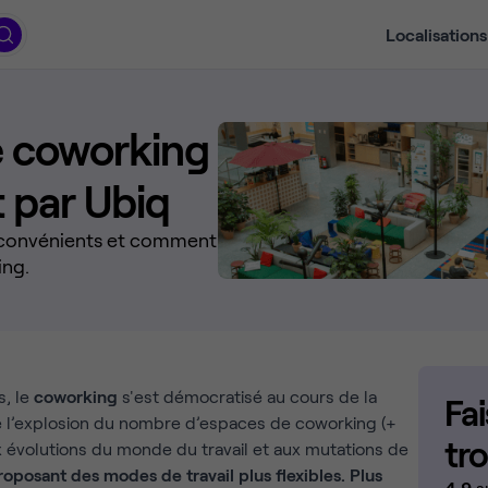
Localisations
e coworking
 par Ubiq
 inconvénients et comment
ing.
s, le
coworking
s'est démocratisé au cours de la
Fa
e l’explosion du nombre d’espaces de coworking (+
tr
x évolutions du monde du travail et aux mutations de
roposant des modes de travail plus flexibles. Plus
4,9
s