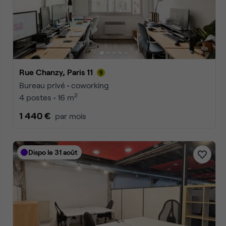
Accueil
Location bureaux Paris
Coworking Paris
Cowor
Annonces
1
2
3