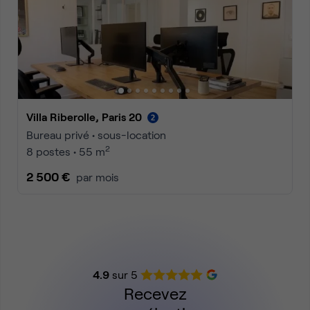
Villa Riberolle, Paris 20
Bureau privé • sous-location
2
8 postes • 55 m
2 500 €
par mois
4.9
sur 5
Recevez