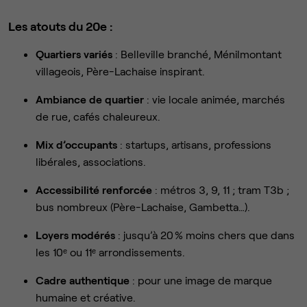
Les atouts du 20e :
Quartiers variés
: Belleville branché, Ménilmontant
villageois, Père-Lachaise inspirant.
Ambiance de quartier
: vie locale animée, marchés
de rue, cafés chaleureux.
Mix d’occupants
: startups, artisans, professions
libérales, associations.
Accessibilité renforcée
: métros 3, 9, 11 ; tram T3b ;
bus nombreux (Père-Lachaise, Gambetta…).
Loyers modérés
: jusqu’à 20 % moins chers que dans
les 10ᵉ ou 11ᵉ arrondissements.
Cadre authentique
: pour une image de marque
humaine et créative.