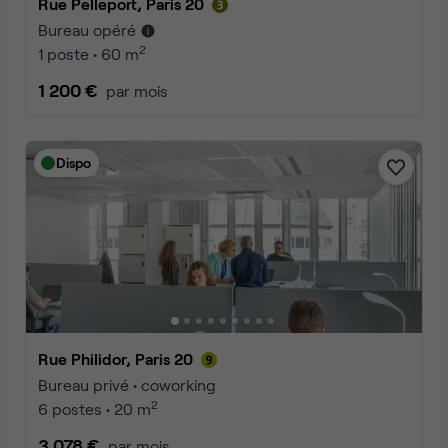
Rue Pelleport, Paris 20
Bureau opéré
2
1 poste • 60 m
1 200 €
par mois
Dispo
Rue Philidor, Paris 20
Bureau privé • coworking
2
6 postes • 20 m
3 078 €
par mois