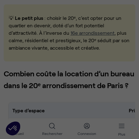
💡
Le petit plus
: choisir le 20ᵉ, c’est opter pour un
quartier en devenir, doté d’un fort potentiel
d’attractivité. À l’inverse du
16e arrondissement
, plus
calme, résidentiel et prestigieux, le 20ᵉ séduit par son
ambiance vivante, accessible et créative.
Combien coûte la location d’un bureau
dans le 20ᵉ arrondissement de Paris ?
Type d’espace
Prix
Espace de coworking
300 
Accueil
Rechercher
Connexion
Plus