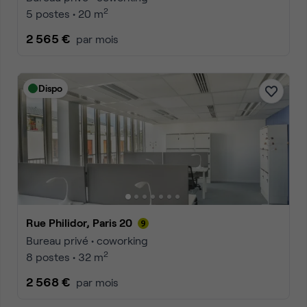
2
5 postes • 20 m
2 565 €
par mois
Dispo
Rue Philidor, Paris 20
Bureau privé • coworking
2
8 postes • 32 m
2 568 €
par mois