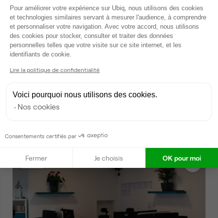
Plateforme de Gestion du Consentem
Pour améliorer votre expérience sur Ubiq, nous utilisons des cookies
et technologies similaires servant à mesurer l'audience, à comprendre
et personnaliser votre navigation. Avec votre accord, nous utilisons
des cookies pour stocker, consulter et traiter des données
personnelles telles que votre visite sur ce site internet, et les
Axeptio consent
identifiants de cookie.
Lire la politique de confidentialité
Rue de Trévise, Paris 9
Voici pourquoi nous utilisons des cookies.
3 annonces • coworking
Nos cookies
1 à 19 postes
à partir de
350 €
par mois
Consentements certifiés par
Fermer
Je choisis
OK pour moi
Dispo