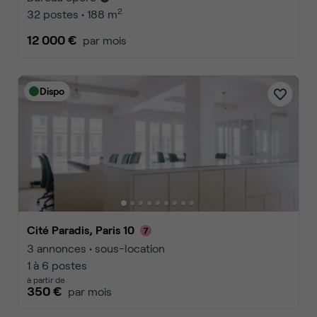
2
32 postes • 188 m
12 000 €
par mois
Dispo
Cité Paradis, Paris 10
3 annonces • sous-location
1 à 6 postes
à partir de
350 €
par mois