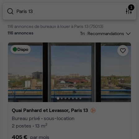
1
Paris 13
116 annonces de bureaux à louer à Paris 13 (75013)
116
annonces
Tri :
Dispo
Quai Panhard et Levassor, Paris 13
Bureau privé • sous-location
2
2 postes • 13 m
405 €
par mois