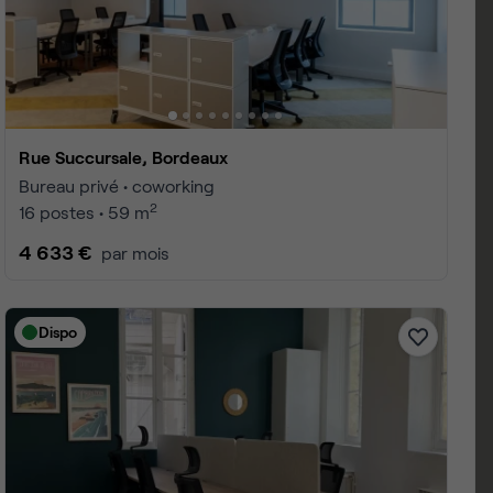
 1 à 25
4
page :
10