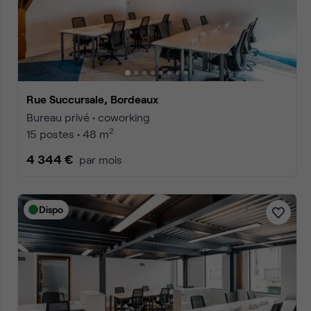
Accueil
Location bureaux Bordeaux
Annonces
1
2
3
Accéder à la 