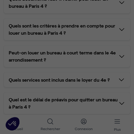
bureau à Paris 4 ?
Startups, agences, freelances
quartier du Marais
Bureaux privatifs
Quels sont les critères à prendre en compte pour
louer un bureau à Paris 4 ?
Espaces partagés / coworking
Plateaux indépendants
extrait Kbis
Peut-on louer un bureau à court terme dans le 4e
arrondissement ?
Bureaux opérés
pièce d’identité
Cabinets ou entreprises établies
l’Hôtel de Ville
place
Centres d’affaires
justificatifs financiers
Baudoyer
Quels services sont inclus dans le loyer du 4e ?
L’emplacement
Le type d’espace
Besoin de visibilité ou accessibilité
Quel est le délai de préavis pour quitter un bureau
l’Île Saint-Louis
quai de
à Paris 4 ?
La flexibilité du contrat
l’Hôtel de Ville
Bureaux opérés
Les services inclus
Les frais de notaires sont-ils à prévoir dans le 4e
Accueil
Rechercher
Connexion
Plus
Le budget global
arrondissement ?