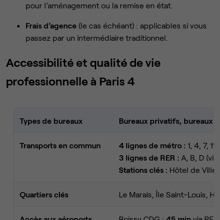
pour l’aménagement ou la remise en état.
Frais d’agence
(le cas échéant) : applicables si vous
passez par un intermédiaire traditionnel.
Accessibilité et qualité de vie
professionnelle à Paris 4
Types de bureaux
Bureaux privatifs, bureaux o
Transports en commun
4 lignes de métro :
1, 4, 7, 11
3 lignes de RER :
A, B, D (vi
Stations clés :
Hôtel de Ville,
Quartiers clés
Le Marais, Île Saint-Louis, Hô
Accès aux aéroports
Roissy CDG :
45 min
via RER