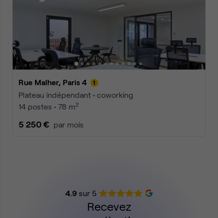
Rue Malher, Paris 4
Plateau indépendant • coworking
2
14 postes • 78 m
5 250 €
par mois
4.9
sur 5
Recevez