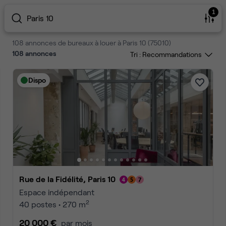
1
Paris 10
108 annonces de bureaux à louer à Paris 10 (75010)
108
annonces
Tri :
Dispo
Rue de la Fidélité, Paris 10
Espace indépendant
2
40 postes • 270 m
20 000 €
par mois