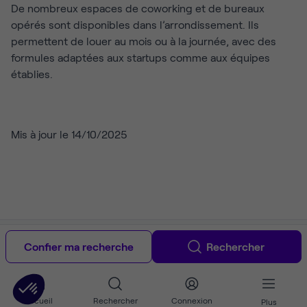
De nombreux espaces de coworking et de bureaux
opérés sont disponibles dans l’arrondissement. Ils
permettent de louer au mois ou à la journée, avec des
formules adaptées aux startups comme aux équipes
établies.
Mis à jour le 14/10/2025
Copyright © 2012-2026 Ubiq. Tous droits réservés.
À propos
CGU &
mentions légales
Politique de confidentialité
Guide location de
Confier ma recherche
Rechercher
bureaux
Guide du coworking à Paris
Accueil
Rechercher
Connexion
Plus