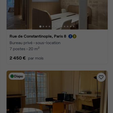
Accueil
Location bureaux Paris
Location bureaux Paris Pari
Annonces
1
2
3
Accéder à la pa