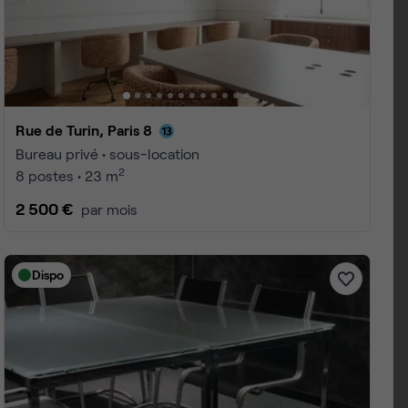
s 8
 1 à 25
4
ge :
10
20