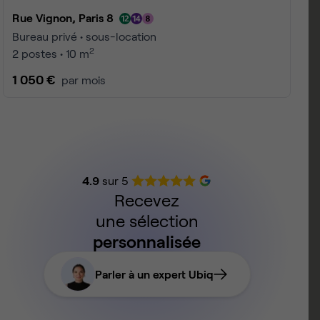
Rue Vignon, Paris 8
Bureau privé • sous-location
2
2 postes • 10 m
1 050 €
par mois
4.9
sur 5
Recevez
une sélection
personnalisée
Parler à un expert Ubiq