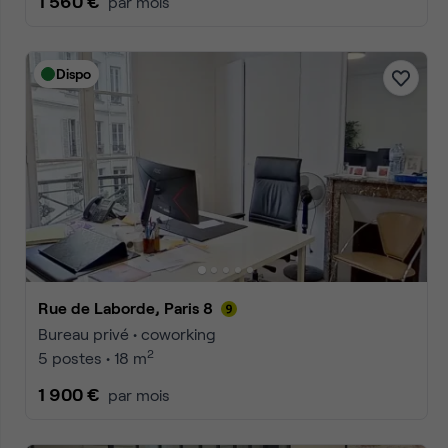
1 560 €
par mois
Dispo
En savoir plus ?
Rue de Laborde, Paris 8
Bureau privé • coworking
2
5 postes • 18 m
1 900 €
par mois