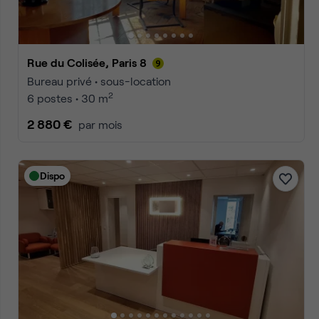
Rue du Colisée, Paris 8
Bureau privé • sous-location
2
6 postes • 30 m
2 880 €
par mois
Dispo