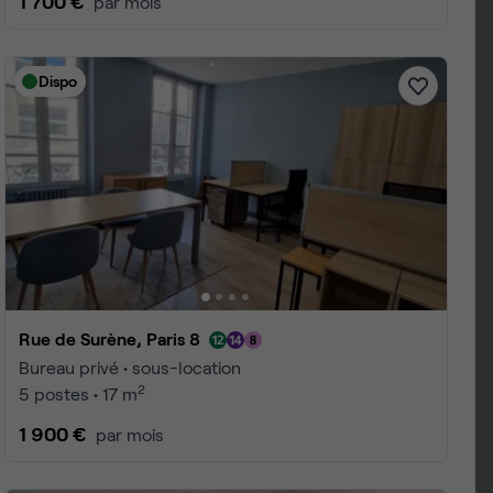
1 700 €
par mois
Dispo
Rue de Surène, Paris 8
Bureau privé • sous-location
2
5 postes • 17 m
1 900 €
par mois