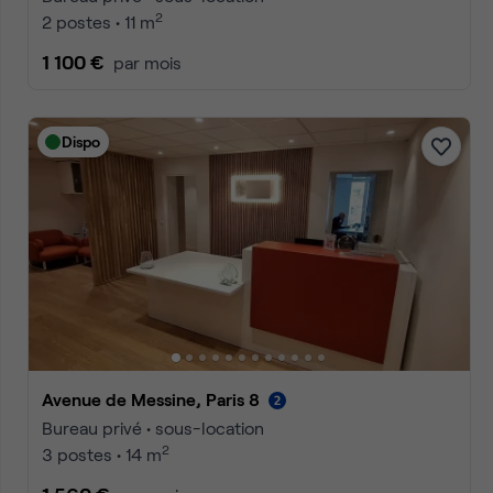
2
2 postes • 11 m
1 100 €
par mois
Dispo
Avenue de Messine, Paris 8
Bureau privé • sous-location
2
3 postes • 14 m