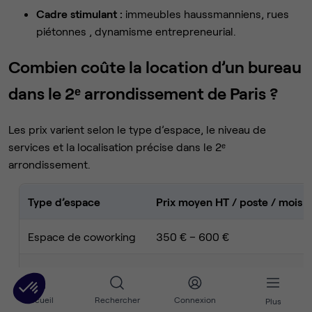
Cadre stimulant :
immeubles haussmanniens, rues
piétonnes , dynamisme entrepreneurial.
Combien coûte la location d’un bureau
dans le 2ᵉ arrondissement de Paris ?
Les prix varient selon le type d’espace, le niveau de
services et la localisation précise dans le 2ᵉ
arrondissement.
Type d’espace
Prix moyen HT / poste / mois
Espace de coworking
350 € – 600 €
Bureau privatif
600 € – 900 €
Accueil
Rechercher
Connexion
Plus
Bureau opéré (équipé)
700 € – 1 100 €