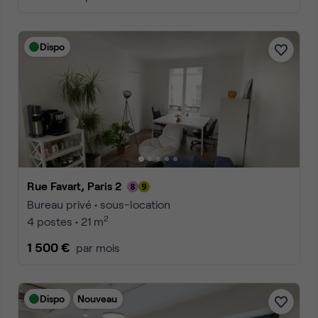
Dispo
Rue Favart, Paris 2
Bureau privé • sous-location
2
4 postes • 21 m
1 500 €
par mois
Dispo
Nouveau