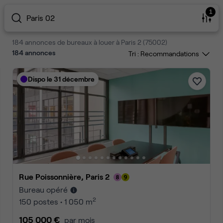
1
Paris 02
184 annonces de bureaux à louer à Paris 2 (75002)
184
annonces
Tri :
Dispo le 31 décembre
Rue Poissonnière, Paris 2
Bureau opéré
2
150 postes • 1 050 m
105 000 €
par mois