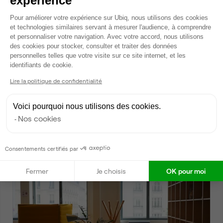
expérience
Plateforme de Gestion du Consentem
Pour améliorer votre expérience sur Ubiq, nous utilisons des cookies
et technologies similaires servant à mesurer l'audience, à comprendre
et personnaliser votre navigation. Avec votre accord, nous utilisons
des cookies pour stocker, consulter et traiter des données
personnelles telles que votre visite sur ce site internet, et les
Axeptio consent
identifiants de cookie.
Lire la politique de confidentialité
Rue de Richelieu, Paris 2
Bureau privé • coworking
Voici pourquoi nous utilisons des cookies.
2
5 postes • 14 m
Nos cookies
2 250 €
par mois
Consentements certifiés par
Dispo
Fermer
Je choisis
OK pour moi