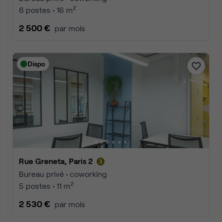
2
6 postes • 16 m
2 500 €
par mois
Dispo
Rue Greneta, Paris 2
Bureau privé • coworking
2
5 postes • 11 m
2 530 €
par mois