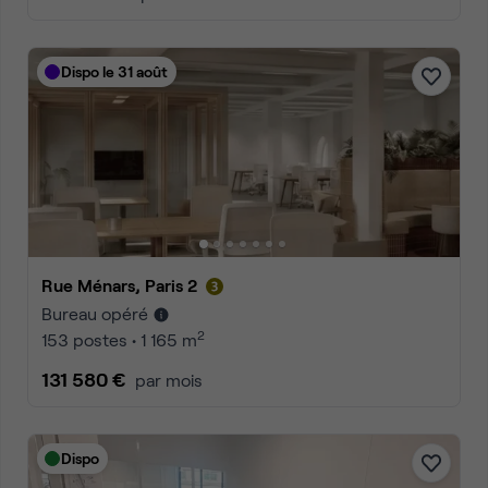
Dispo le 31 août
Rue Ménars, Paris 2
Bureau opéré
2
153 postes • 1 165 m
131 580 €
par mois
Dispo