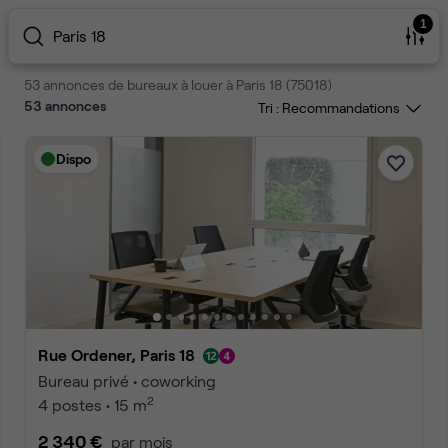
1
Paris 18
53 annonces de bureaux à louer à Paris 18 (75018)
53
annonces
Tri :
Dispo
Rue Ordener, Paris 18
Bureau privé • coworking
2
4 postes • 15 m
2 340 €
par mois