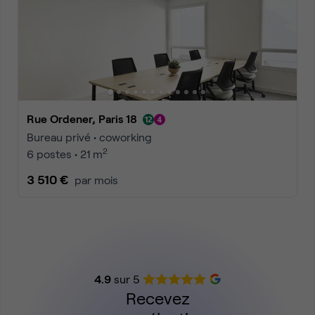
Rue Ordener, Paris 18
Bureau privé • coworking
2
6 postes • 21 m
3 510 €
par mois
4.9
sur 5
Recevez