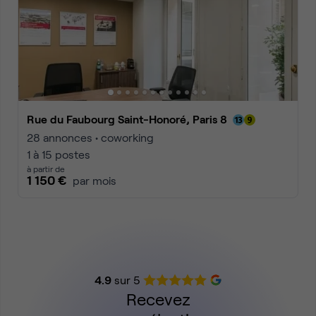
Rue du Faubourg Saint-Honoré, Paris 8
28 annonces • coworking
1 à 15 postes
à partir de
1 150 €
par mois
4.9
sur 5
Recevez