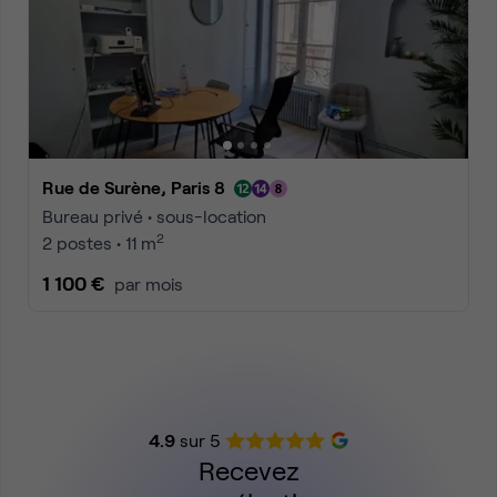
Rue de Surène, Paris 8
Bureau privé • sous-location
2
2 postes • 11 m
1 100 €
par mois
4.9
sur 5
Recevez