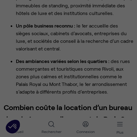
immeubles de standing, proximité immédiate des
hôtels de luxe et des institutions culturelles.
Un pôle business reconnu :
le 1er accueille des
sièges sociaux, cabinets d’avocats, entreprises du
luxe, et sociétés de conseil à la recherche d’un cadre
valorisant et central.
Des ambiances variées selon les quartiers :
des rues
commerçantes et touristiques comme Rivoli, aux
zones plus calmes et institutionnelles comme le
Palais Royal ou Mont Thabor, le 1er arrondissement
s’adapte à différents profils d’entreprises.
Combien coûte la location d’un bureau
dans le 1er arrondissement de Paris ?
Accueil
Rechercher
Connexion
Plus
Louer des bureaux au cœur de la capitale
représente un