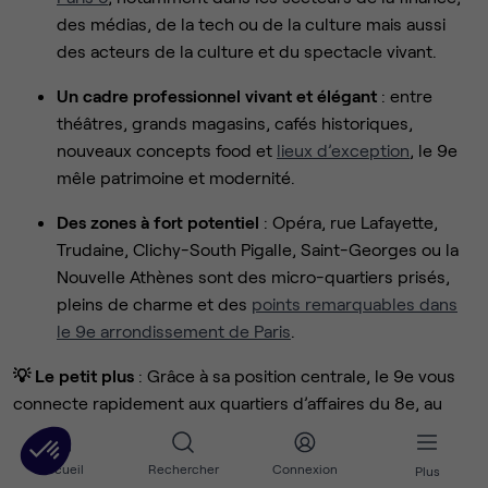
des médias, de la tech ou de la culture mais aussi
des acteurs de la culture et du spectacle vivant.
Un cadre professionnel vivant et élégant
: entre
théâtres, grands magasins, cafés historiques,
nouveaux concepts food et
lieux d’exception
, le 9e
mêle patrimoine et modernité.
Des zones à fort potentiel
: Opéra, rue Lafayette,
Trudaine, Clichy-South Pigalle, Saint-Georges ou la
Nouvelle Athènes sont des micro-quartiers prisés,
pleins de charme et des
points remarquables dans
le 9e arrondissement de Paris
.
💡 Le petit plus
: Grâce à sa position centrale, le 9e vous
connecte rapidement aux quartiers d’affaires du 8e, au
dynamisme du 2e (Sentier) et à la Gare du Nord. C’est l’un
des arrondissements les plus recherchés pour
louer des
Accueil
Rechercher
Connexion
Plus
bureaux à Paris
, alliant accessibilité et prestige.