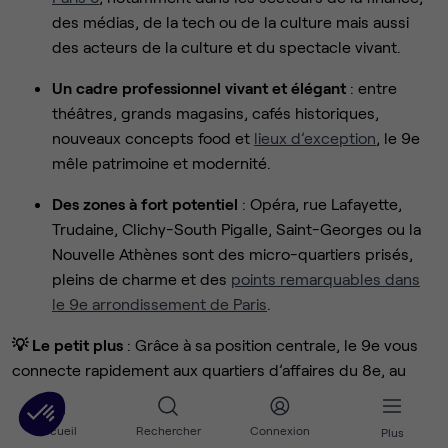
des médias, de la tech ou de la culture mais aussi
des acteurs de la culture et du spectacle vivant.
Un cadre professionnel vivant et élégant
: entre
théâtres, grands magasins, cafés historiques,
nouveaux concepts food et
lieux d’exception
, le 9e
mêle patrimoine et modernité.
Des zones à fort potentiel
: Opéra, rue Lafayette,
Trudaine, Clichy-South Pigalle, Saint-Georges ou la
Nouvelle Athènes sont des micro-quartiers prisés,
pleins de charme et des
points remarquables dans
le 9e arrondissement de Paris
.
💡 Le petit plus
: Grâce à sa position centrale, le 9e vous
connecte rapidement aux quartiers d’affaires du 8e, au
dynamisme du 2e (Sentier) et à la Gare du Nord. C’est l’un
des arrondissements les plus recherchés pour
louer des
Accueil
Rechercher
Connexion
Plus
bureaux à Paris
, alliant accessibilité et prestige.