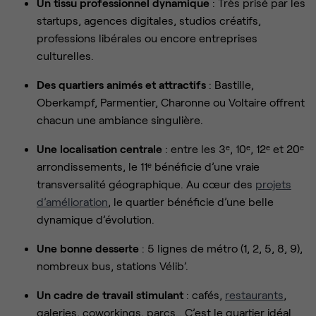
Un tissu professionnel dynamique
: Très prisé par les
startups, agences digitales, studios créatifs,
professions libérales ou encore entreprises
culturelles.
Des quartiers animés et attractifs
: Bastille,
Oberkampf, Parmentier, Charonne ou Voltaire offrent
chacun une ambiance singulière.
Une localisation centrale
: entre les 3ᵉ, 10ᵉ, 12ᵉ et 20ᵉ
arrondissements, le 11ᵉ bénéficie d’une vraie
transversalité géographique. Au cœur des
projets
d’amélioration
, le quartier bénéficie d’une belle
dynamique d’évolution.
Une bonne desserte
: 5 lignes de métro (1, 2, 5, 8, 9),
nombreux bus, stations Vélib’.
Un cadre de travail stimulant
: cafés,
restaurants
,
galeries, coworkings, parcs… C’est le quartier idéal