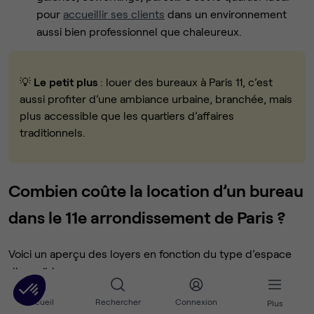
pour
accueillir ses clients
dans un environnement
aussi bien professionnel que chaleureux.
💡
Le petit plus
: louer des bureaux à Paris 11, c’est
aussi profiter d’une ambiance urbaine, branchée, mais
plus accessible que les quartiers d’affaires
traditionnels.
Combien coûte la location d’un bureau
dans le 11e arrondissement de Paris ?
Voici un aperçu des loyers en fonction du type d’espace
disponible :
Accueil
Rechercher
Connexion
Plus
Type d’espace
Prix moyen HT / poste / mois