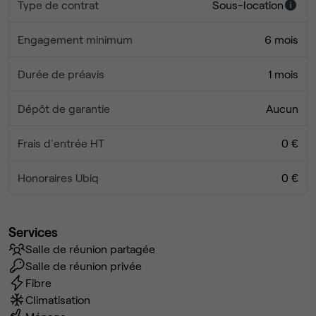
Type de contrat
Sous-location
LES SERVICE MIS A VOTRE DISPOSITION
Salle de réunion équipée
Engagement minimum
6 mois
Cabine pour calls
Cuisine partagée
Durée de préavis
1 mois
Douche (si jamais)
Espace salon pour des prez plus “chill”
Dépôt de garantie
Aucun
Internet, ménage, consommables…
Frais d'entrée HT
0 €
LA RÉALITÉ
On bosse sérieusement.
Honoraires Ubiq
0 €
Mais on échange beaucoup.
On s’entraide.
Et on déjeune souvent ensemble pour refaire le monde
Services
(gros sujet).
Salle de réunion partagée
Salle de réunion privée
VOUS CHERCHEZ UN BUREAU ?
Fibre
Il y en a partout.
Climatisation
VOUS CHERCHEZ UN ENVIRONNEMENT BIENVEILLANT ?