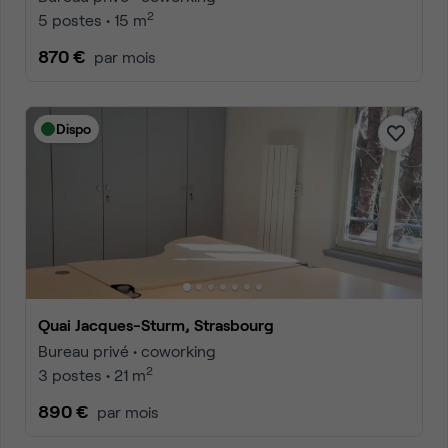
2
5 postes • 15 m
870 €
par mois
Dispo
Quai Jacques-Sturm, Strasbourg
Bureau privé • coworking
2
3 postes • 21 m
890 €
par mois