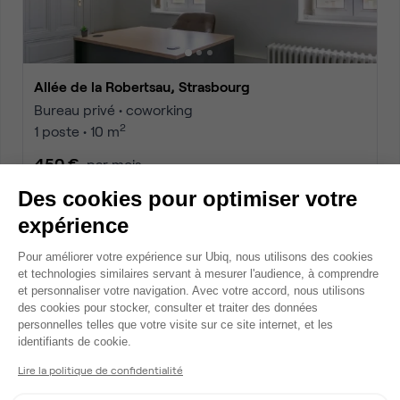
Allée de la Robertsau, Strasbourg
Bureau privé • coworking
2
1 poste • 10 m
450 €
par mois
Des cookies pour optimiser votre
expérience
Dispo
Plateforme de Gestion du Consentem
Pour améliorer votre expérience sur Ubiq, nous utilisons des cookies
et technologies similaires servant à mesurer l'audience, à comprendre
et personnaliser votre navigation. Avec votre accord, nous utilisons
des cookies pour stocker, consulter et traiter des données
personnelles telles que votre visite sur ce site internet, et les
Axeptio consent
identifiants de cookie.
Lire la politique de confidentialité