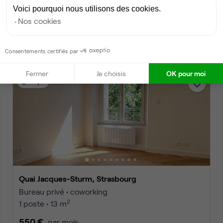
Rue Jacobi-Netter, Strasbourg
Voici pourquoi nous utilisons des cookies.
Bureau privé • coworking
Nos cookies
2
5 postes • 18 m
500 €
par mois
Consentements certifiés par
Fermer
Je choisis
OK pour moi
Dispo
Quai Jacques-Sturm, Strasbourg
Bureau privé • coworking
2
1 poste • 13 m
550 €
par mois