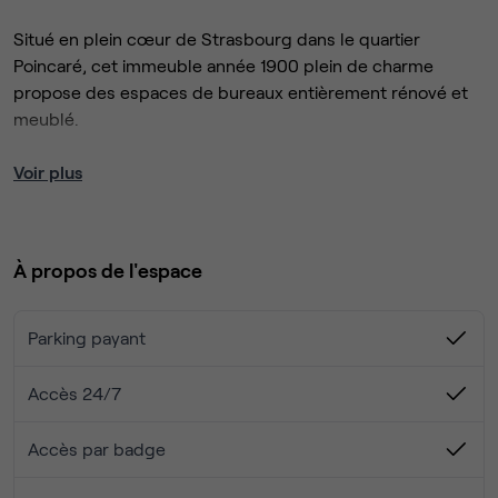
Situé en plein cœur de Strasbourg dans le quartier
Poincaré, cet immeuble année 1900 plein de charme
propose des espaces de bureaux entièrement rénové et
meublé.
Ce bureau de 10m² intègre 1 à 2 postes de travail et des
Voir plus
espaces de rangement. Situé côté jardin, il propose un
calme absolu. Un visiophone couleur et un système
d'alarme sont inclus.
À propos de l'espace
Notre tarif comprend TOUT : le ménage hebdomadaire,
l'accès 7/7j et 24/24h par carte d'accès, l'accès aux
Parking payant
communs : jardin de 150m², salle de pause de 70m² avec
machine à café et cuisine équipée. Plus d'informations et
Accès 24/7
photos sur simple demande.
Accès par badge