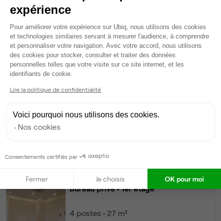
expérience
Bureau privé
• 2ème étage
Plateforme de Gestion du Consentem
Pour améliorer votre expérience sur Ubiq, nous utilisons des cookies
et technologies similaires servant à mesurer l'audience, à comprendre
2
postes • 10 m²
et personnaliser votre navigation. Avec votre accord, nous utilisons
450 €
des cookies pour stocker, consulter et traiter des données
Dispo
personnelles telles que votre visite sur ce site internet, et les
Axeptio consent
identifiants de cookie.
Modifier
Lire la politique de confidentialité
Autres bureaux de cet espace :
Voici pourquoi nous utilisons des cookies.
Bureau privé
• 3ème étage
Nos cookies
12
postes • 70 m²
2 290 €
Consentements certifiés par
Dispo
Fermer
Je choisis
OK pour moi
Bureau privé
• 1er étage
4
postes • 27 m²