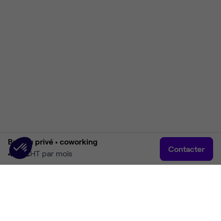
Bureau privé •
coworking
Contacter
450 €
HT par mois
Accueil
Rechercher
Connexion
Plus