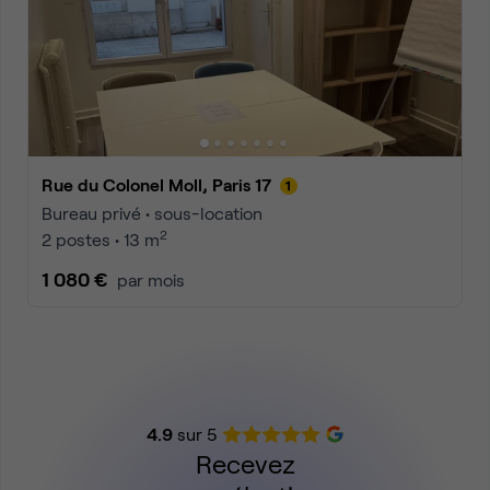
Rue du Colonel Moll, Paris 17
Bureau privé • sous-location
2
2 postes • 13 m
1 080 €
par mois
4.9
sur 5
Recevez