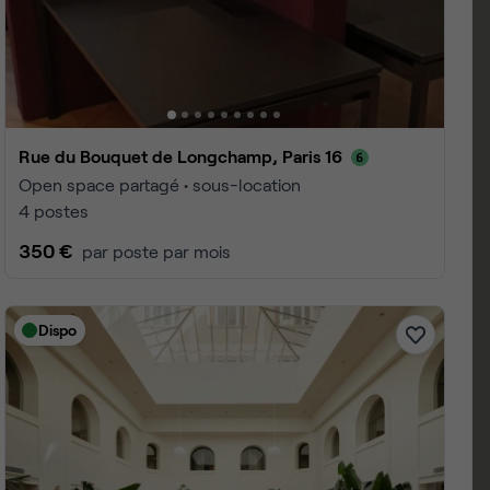
is 16ème arrondissement
 1 à 25
4