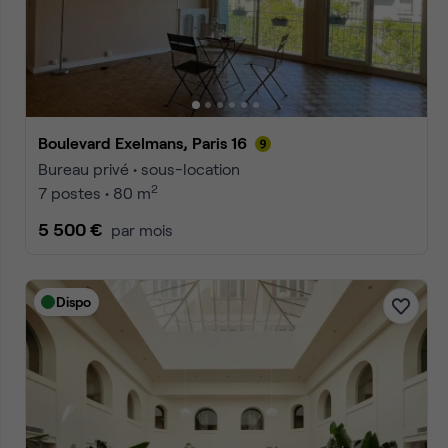
Accueil
Location bureaux Paris
Location bureaux Paris Par
Annonces
1
2
3