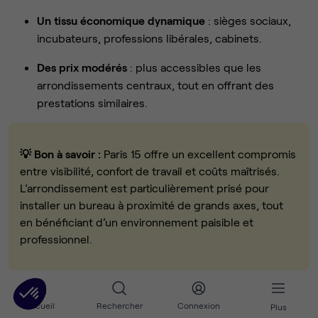
Un tissu économique dynamique
: sièges sociaux,
incubateurs, professions libérales, cabinets.
Des prix modérés
: plus accessibles que les
arrondissements centraux, tout en offrant des
prestations similaires.
💡 Bon à savoir :
Paris 15 offre un excellent compromis
entre visibilité, confort de travail et coûts maîtrisés.
L’arrondissement est particulièrement prisé pour
installer un bureau à proximité de grands axes, tout
en bénéficiant d’un environnement paisible et
professionnel.
Combien coûte la location d’un bureau
Accueil
Rechercher
Connexion
Plus