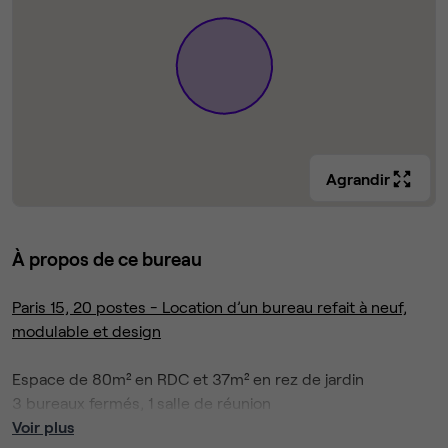
Agrandir
À propos de ce bureau
Paris 15, 20 postes - Location d’un bureau refait à neuf,
modulable et design
Espace de 80m² en RDC et 37m² en rez de jardin
3 bureaux fermés, 1 salle de réunion
Ambiance design, déco sympa, nombreux placards
Voir plus