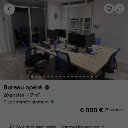
Bureau opéré
20
postes
•
117
m²
Dispo immédiatement
6 000 €
HT par mois
Salle de réunion privée
Voir tous les services