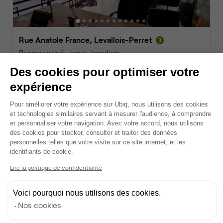
Rue Anatole France, Levallois-Perret
Bureau privé • sous-location
2
20 postes • 90 m
Des cookies pour optimiser votre
9 000 €
par mois
expérience
Plateforme de Gestion du Consentem
Pour améliorer votre expérience sur Ubiq, nous utilisons des cookies
et technologies similaires servant à mesurer l'audience, à comprendre
Dispo
et personnaliser votre navigation. Avec votre accord, nous utilisons
des cookies pour stocker, consulter et traiter des données
personnelles telles que votre visite sur ce site internet, et les
Axeptio consent
identifiants de cookie.
Lire la politique de confidentialité
Voici pourquoi nous utilisons des cookies.
Nos cookies
Rue Marius Aufan, Levallois-Perret