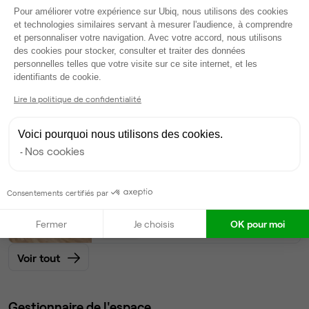
Plateforme de Gestion du Consentem
36 855 €
Pour améliorer votre expérience sur Ubiq, nous utilisons des cookies
et technologies similaires servant à mesurer l'audience, à comprendre
Dispo
et personnaliser votre navigation. Avec votre accord, nous utilisons
des cookies pour stocker, consulter et traiter des données
Bureau privé
• 2ème étage
personnelles telles que votre visite sur ce site internet, et les
Axeptio consent
identifiants de cookie.
65
postes • 300 m²
Lire la politique de confidentialité
34 223 €
Dispo
Voici pourquoi nous utilisons des cookies.
Nos cookies
Bureau privé
• 2ème étage
50
postes • 200 m²
Consentements certifiés par
26 325 €
Fermer
Je choisis
OK pour moi
Dispo
Voir tout
Gestionnaire de l'espace