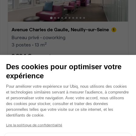
Avenue Charles de Gaulle, Neuilly-sur-Seine
Bureau privé • coworking
2
3 postes • 13 m
2 094 €
par mois
Des cookies pour optimiser votre
expérience
Dispo
Plateforme de Gestion du Consentem
Pour améliorer votre expérience sur Ubiq, nous utilisons des cookies
et technologies similaires servant à mesurer l'audience, à comprendre
et personnaliser votre navigation. Avec votre accord, nous utilisons
des cookies pour stocker, consulter et traiter des données
personnelles telles que votre visite sur ce site internet, et les
Axeptio consent
identifiants de cookie.
Lire la politique de confidentialité