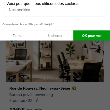
Rue de Villiers, Neuilly-sur-Seine
Voici pourquoi nous utilisons des cookies.
Bureau privé • coworking
Nos cookies
2
6 postes • 28 m
2 250 €
par mois
Consentements certifiés par
Fermer
Je choisis
OK pour moi
Dispo
Rue de Rouvray, Neuilly-sur-Seine
Bureau privé • coworking
2
5 postes • 22 m
2 250 €
par mois