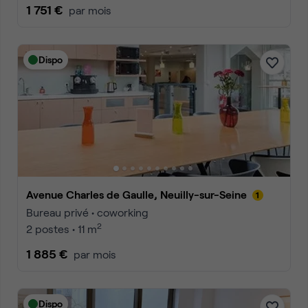
1 751 €
par mois
Dispo
Avenue Charles de Gaulle, Neuilly-sur-Seine
Bureau privé • coworking
2
2 postes • 11 m
1 885 €
par mois
Dispo