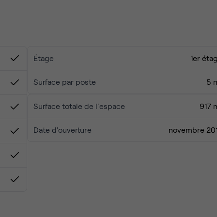
itez pas à nous contacter pour trouver la solution clés en ma
Étage
1er éta
Surface par poste
5 
Surface totale de l'espace
917 
Date d'ouverture
novembre 20