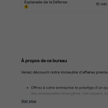
Esplanade de la Défense
15 min
À propos de ce bureau
Venez découvrir notre immeuble d'affaires premiu
Offrez à votre entreprise le prestige d'un qua
des ambassades étrangères. Cet espace, à pr
offre d'excellentes liaisons de transport avec
Voir plus
Vos collègues se sentiront comme chez eux 