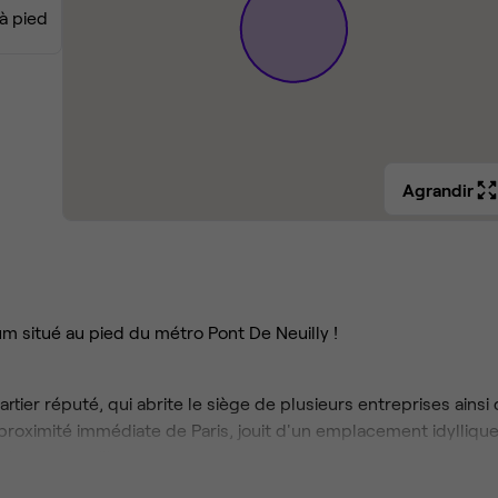
 à pied
Agrandir
m situé au pied du métro Pont De Neuilly !
rtier réputé, qui abrite le siège de plusieurs entreprises ainsi
oximité immédiate de Paris, jouit d'un emplacement idyllique
 le centre-ville.
dans les bureaux ouverts et spacieux, baignés d'une généreu