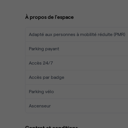
lumière naturelle.
À propos de l'espace
De nombreux espaces sont disponibles, alors n'hés
adaptée à votre entreprise !
Adapté aux personnes à mobilité réduite (PMR)
Parking payant
Accès 24/7
Accès par badge
Parking vélo
Ascenseur
Contrat et conditions