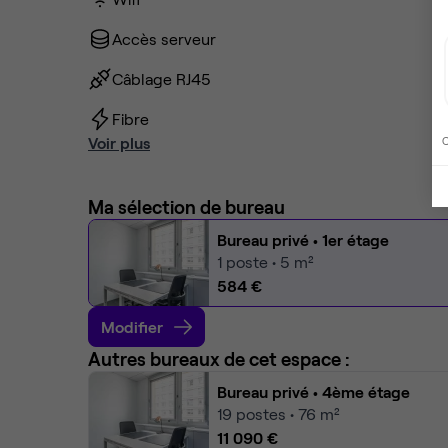
Accès serveur
Câblage RJ45
Fibre
Voir plus
C
Ma sélection de bureau
Bureau privé
• 1er étage
1
poste • 5 m²
584 €
Modifier
Autres bureaux de cet espace :
Bureau privé
• 4ème étage
19
postes • 76 m²
11 090 €