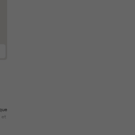
 que
 et
se