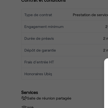
Type de contrat
Prestation de servic
Engagement minimum
2
Durée de préavis
2 
Dépôt de garantie
2 
Frais d'entrée HT
Honoraires Ubiq
Services
Salle de réunion partagée
Wifi