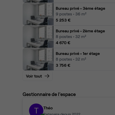
Bureau privé
• 3ème étage
9
postes • 36 m²
5 253 €
Bureau privé
• 2ème étage
8
postes • 32 m²
4 670 €
Bureau privé
• 1er étage
8
postes • 32 m²
3 756 €
Voir tout
Gestionnaire de l'espace
Théo
T
Partenaire depuis 2022