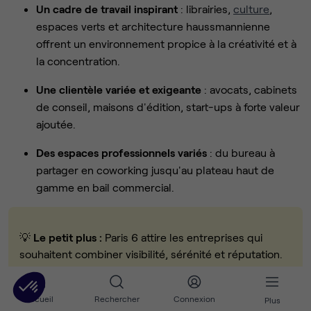
Un cadre de travail inspirant
: librairies,
culture
,
espaces verts et architecture haussmannienne
offrent un environnement propice à la créativité et à
la concentration.
Une clientèle variée et exigeante
: avocats, cabinets
de conseil, maisons d'édition, start-ups à forte valeur
ajoutée.
Des espaces professionnels variés
: du bureau à
partager en coworking jusqu'au plateau haut de
gamme en bail commercial.
💡
Le petit plus :
Paris 6 attire les entreprises qui
souhaitent combiner visibilité, sérénité et réputation.
Un emplacement stratégique pour asseoir une image
haut de gamme et
vivre dans le 6ème arrondissement
Accueil
Rechercher
Connexion
Plus
de Paris
en harmonie avec son environnement