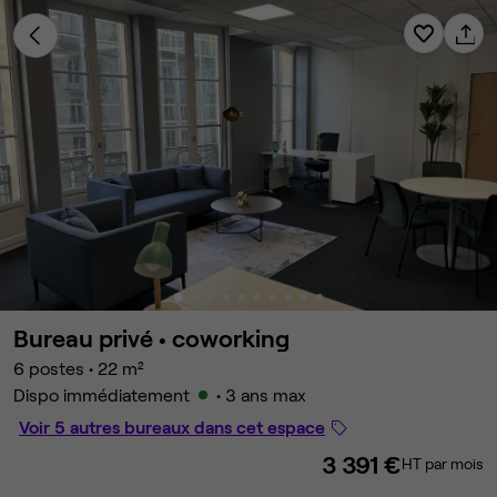
Bureau privé •
coworking
6 postes
•
22 m²
Dispo immédiatement
• 3 ans max
Voir 5 autres bureaux dans cet espace
3 391 €
HT par mois