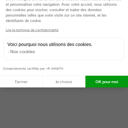
et personnaliser votre navigation. Avec votre accord, nous utilisons
des cookies pour stocker, consulter et traiter des données
Fabien
F
personnelles telles que votre visite sur ce site internet, et les
Axeptio consent
identifiants de cookie.
Partenaire depuis 2022
Répond en moins d'une heure
Lire la politique de confidentialité
Taux de réponse : 40%
Locataires trouvés sur Ubiq : 87
Voici pourquoi nous utilisons des cookies.
Nos cookies
Contacter
Consentements certifiés par
Fermer
Je choisis
OK pour moi