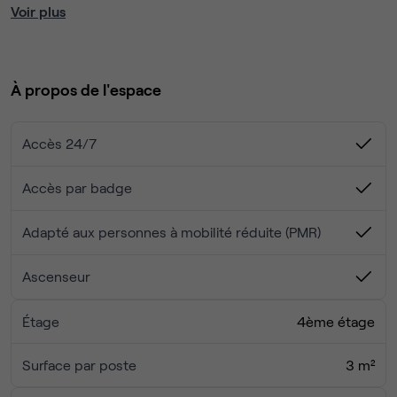
Voir plus
De grandes fenêtres et un mélange de design
contemporain et d'époque font des lieux un
environnement de travail paisible et épuré au cœur d'un
À propos de l'espace
quartier animé. Terminez la journée par une promenade
dans la Rue de Rennes ou par un verre dans l'un des bars
du cru.
Accès 24/7
Accès par badge
Adapté aux personnes à mobilité réduite (PMR)
Ascenseur
Étage
4ème étage
Surface par poste
3 m²