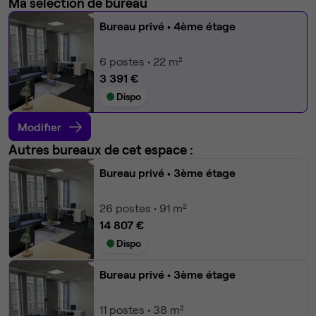
Ma sélection de bureau
Bureau privé
• 4ème étage
6
postes • 22 m²
3 391 €
Dispo
Modifier
Autres bureaux de cet espace :
Bureau privé
• 3ème étage
26
postes • 91 m²
14 807 €
Dispo
Bureau privé
• 3ème étage
11
postes • 38 m²