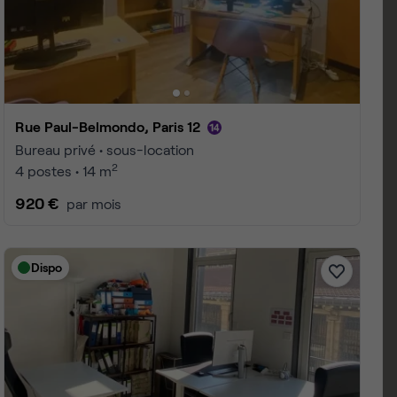
s 12
 1 à 25
4