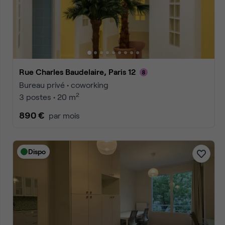
Accueil
Location bureaux Paris
Location bureaux Paris Pari
Annonces
1
2
3