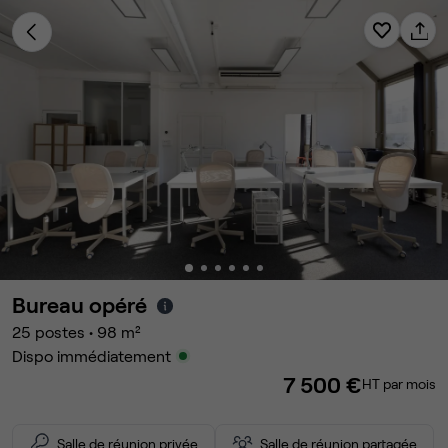
Bureau opéré
25
postes
•
98
m²
Dispo immédiatement
7 500 €
HT par mois
Salle de réunion privée
Salle de réunion partagée