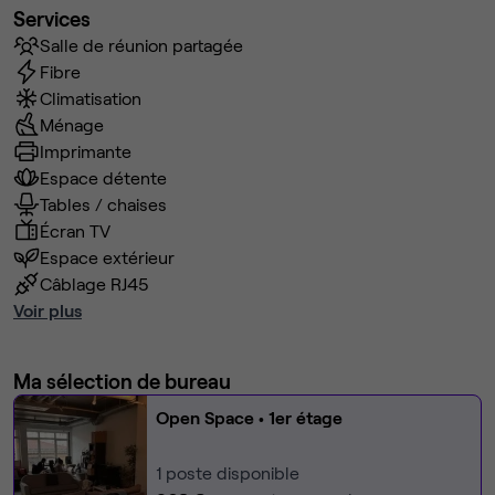
Services
Salle de réunion partagée
Fibre
Climatisation
Ménage
Imprimante
Espace détente
Tables / chaises
Écran TV
Espace extérieur
Câblage RJ45
Voir plus
Ma sélection de bureau
Open Space
• 1er étage
1
poste disponible