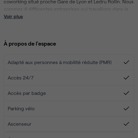
coworking situé proche Gare de Lyon et Ledru Rollin. Nous
sommes 4 différentes entreprises qui travaillons dans la
bonne humeur, qui est du coup exigée :-). Cuisine, Frigo à
Voir plus
dispo, machine à café, salle de réunion, internet et
ménage compris dans le prix.
À propos de l'espace
Adapté aux personnes à mobilité réduite (PMR)
Accès 24/7
Accès par badge
Parking vélo
Ascenseur