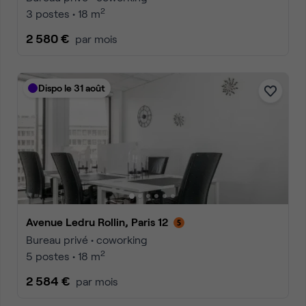
2
3 postes • 18 m
2 580 €
par mois
Dispo le 31 août
Avenue Ledru Rollin, Paris 12
Bureau privé • coworking
2
5 postes • 18 m
2 584 €
par mois