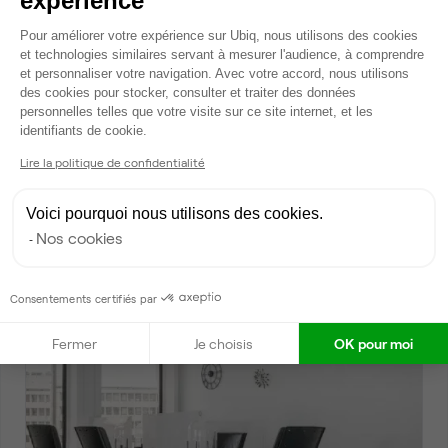
expérience
Plateforme de Gestion du Consentem
Pour améliorer votre expérience sur Ubiq, nous utilisons des cookies
et technologies similaires servant à mesurer l'audience, à comprendre
et personnaliser votre navigation. Avec votre accord, nous utilisons
des cookies pour stocker, consulter et traiter des données
personnelles telles que votre visite sur ce site internet, et les
Axeptio consent
identifiants de cookie.
Lire la politique de confidentialité
Avenue Ledru Rollin, Paris 12
Bureau privé • coworking
Voici pourquoi nous utilisons des cookies.
2
5 postes • 18 m
Nos cookies
2 375 €
par mois
Consentements certifiés par
Dispo
Fermer
Je choisis
OK pour moi