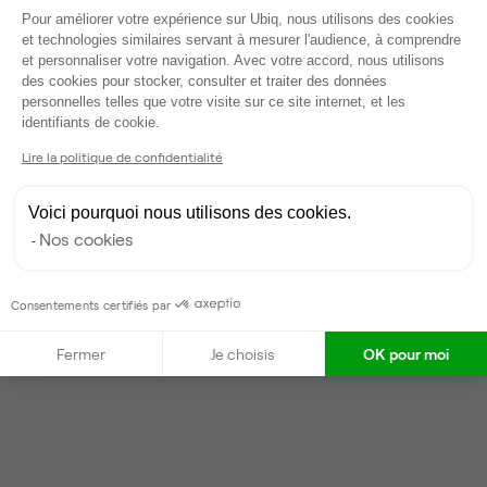
Voir tout
Plateforme de Gestion du Consentem
Pour améliorer votre expérience sur Ubiq, nous utilisons des cookies
et technologies similaires servant à mesurer l'audience, à comprendre
et personnaliser votre navigation. Avec votre accord, nous utilisons
Gestionnaire de l'espace
des cookies pour stocker, consulter et traiter des données
personnelles telles que votre visite sur ce site internet, et les
Axeptio consent
identifiants de cookie.
Vanessa
Lire la politique de confidentialité
Partenaire depuis 2022
Répond en moins d'une heure
Voici pourquoi nous utilisons des cookies.
Taux de réponse : 40%
Nos cookies
Locataires trouvés sur Ubiq : 87
Consentements certifiés par
Contacter
Fermer
Je choisis
OK pour moi