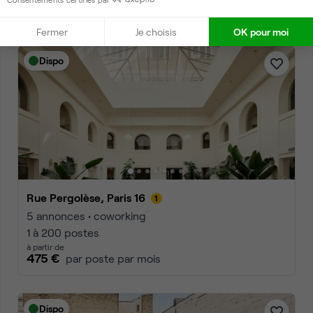
2 500 €
par mois
Fermer
Je choisis
OK pour moi
Dispo
Rue Pergolèse, Paris 16
5 annonces • coworking
1 à 200 postes
à partir de
475 €
par poste par mois
Dispo