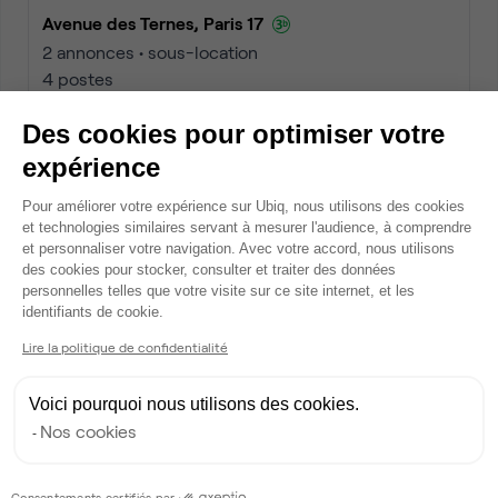
Avenue des Ternes, Paris 17
2 annonces • sous-location
4 postes
à partir de
1 800 €
par mois
Des cookies pour optimiser votre
expérience
Plateforme de Gestion du Consentem
Dispo
Pour améliorer votre expérience sur Ubiq, nous utilisons des cookies
et technologies similaires servant à mesurer l'audience, à comprendre
et personnaliser votre navigation. Avec votre accord, nous utilisons
des cookies pour stocker, consulter et traiter des données
personnelles telles que votre visite sur ce site internet, et les
Axeptio consent
identifiants de cookie.
Lire la politique de confidentialité
Voici pourquoi nous utilisons des cookies.
Rue Anatole de la Forge, Paris 17
Nos cookies
Bureau privé • sous-location
2
6 postes • 56 m
Consentements certifiés par