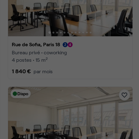
Accueil
Location bureaux Paris
Coworking Paris
Cowor
Annonces
1
2