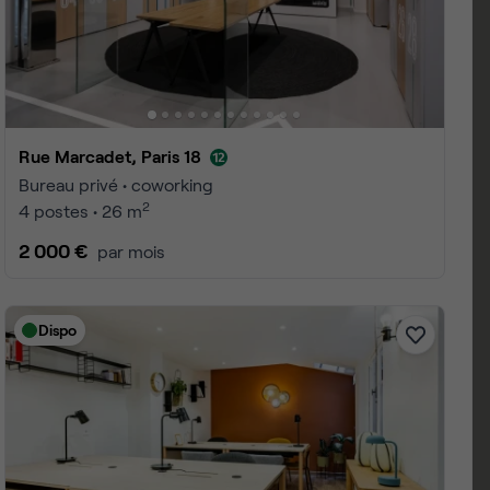
king Paris 18
 1 à 25
3