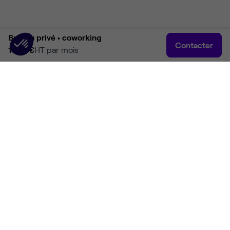
Bureau privé •
coworking
Contacter
1 190 €
HT par mois
Accueil
Rechercher
Connexion
Plus
Accueil
Coworking Paris
Coworking Paris 18