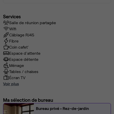
Services
Salle de réunion partagée
Wifi
Câblage RJ45
Fibre
Coin cafet'
Espace d'attente
Espace détente
Ménage
Tables / chaises
Écran TV
Voir plus
Ma sélection de bureau
Bureau privé
• Rez-de-jardin