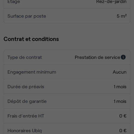
Étage
Rez-de-jardin
équipé, meeting room en accès libre…
Nos tarifs comprennent la totalité des services !
Surface par poste
5 m²
Nespresso Pro à discrétion !
Contactez-nous dès aujourd'hui pour visiter nos bureaux
ou obtenir plus d'informations !
Contrat et conditions
Type de contrat
Prestation de service
Engagement minimum
Aucun
Durée de préavis
1 mois
Dépôt de garantie
1 mois
Frais d'entrée HT
0 €
Honoraires Ubiq
0 €