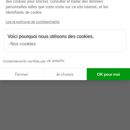
des cookies pour stocker, consulter et traiter des données
Partenaire depuis 2022
personnelles telles que votre visite sur ce site internet, et les
Axeptio consent
Répond dans la journée
identifiants de cookie.
Taux de réponse : 20%
Lire la politique de confidentialité
Locataires trouvés sur Ubiq : 16
Voici pourquoi nous utilisons des cookies.
Nos cookies
Contacter
Consentements certifiés par
Fermer
Je choisis
OK pour moi