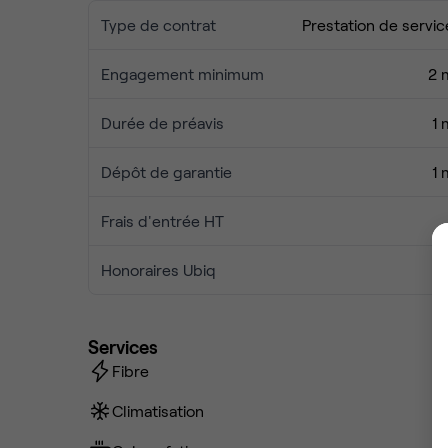
Type de contrat
Prestation de servic
Engagement minimum
2 
Durée de préavis
1 
Dépôt de garantie
1 
Frais d'entrée HT
Honoraires Ubiq
Services
Fibre
Climatisation