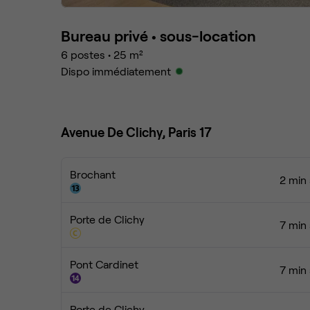
Bureau privé •
sous-location
6
postes
•
25
m²
Dispo immédiatement
Avenue De Clichy, Paris 17
Brochant
2 min 
Porte de Clichy
7 min 
Pont Cardinet
7 min 
Porte de Clichy