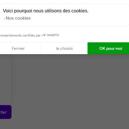
Coin stockage
Voici pourquoi nous utilisons des cookies.
Tables / chaises
Nos cookies
Wifi
onsentements certifiés par
Fermer
Je choisis
OK pour moi
ter