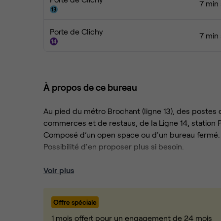
7 min 
Porte de Clichy
7 min 
À propos de ce bureau
Au pied du métro Brochant (ligne 13), des postes 
commerces et de restaus, de la Ligne 14, station Po
Composé d’un open space ou d'un bureau fermé. 
Possibilité d'en proposer plus si besoin.
Situé au 2e étage avec ascenseur d'un bel immeub
Voir plus
lumineux, et refait à neuf avec :
· Un Accueil au RDC
Offre spéciale
· Un badge d'accès individuel
· Le Wifi
1 mois offert pour un engagement de 24 mois