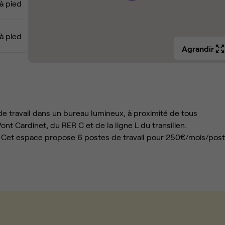
à pied
à pied
Agrandir
de travail dans un bureau lumineux, à proximité de tous
nt Cardinet, du RER C et de la ligne L du transilien.
Cet espace propose 6 postes de travail pour 250€/mois/post
le de bureaux, vous offrirez à vos collaborateurs un cadre be