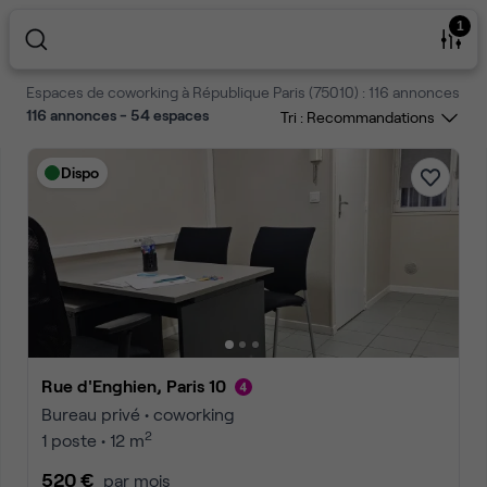
1
Espaces de coworking à République Paris (75010) : 116 annonces
116 annonces - 54 espaces
Tri :
Dispo
Rue d'Enghien, Paris 10
Bureau privé • coworking
2
1 poste • 12 m
520 €
par mois