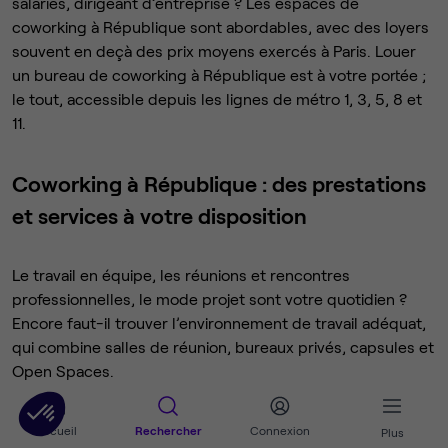
salariés, dirigeant d’entreprise ? Les espaces de
coworking à République sont abordables, avec des loyers
souvent en deçà des prix moyens exercés à Paris. Louer
un bureau de coworking à République est à votre portée ;
le tout, accessible depuis les lignes de métro 1, 3, 5, 8 et
11.
Coworking à République : des prestations
et services à votre disposition
Le travail en équipe, les réunions et rencontres
professionnelles, le mode projet sont votre quotidien ?
Encore faut-il trouver l’environnement de travail adéquat,
qui combine salles de réunion, bureaux privés, capsules et
Open Spaces.
À République, le
coworking
est la solution privilégiée par
Accueil
Rechercher
Connexion
Plus
de nombreux travailleurs indépendants et start-up du