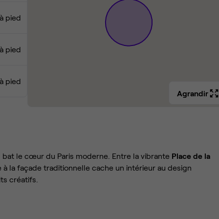
à pied
à pied
 à pied
Agrandir
ù bat le cœur du Paris moderne. Entre la vibrante
Place de la
 à la façade traditionnelle cache un intérieur au design
ts créatifs.
d'un écosystème ultra-dynamique, entouré des plus belles