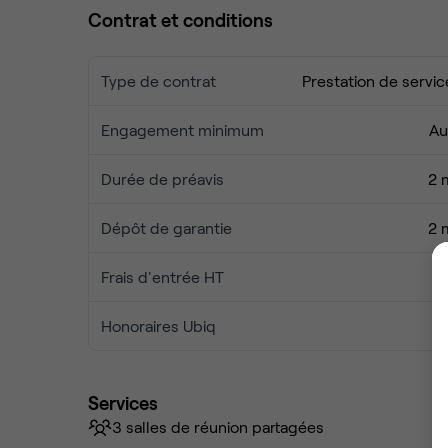
Contrat et conditions
Type de contrat
Prestation de servic
Engagement minimum
Au
Durée de préavis
2 
Dépôt de garantie
2 
Frais d'entrée HT
Honoraires Ubiq
Services
3 salles de réunion partagées