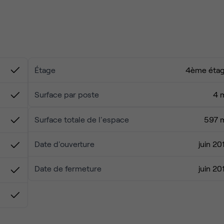
tes de la French Tech.
énergie collective.
rées pour vos sessions de réflexion profonde ou vos calls
 les "cantines" les plus branchées du 10ème et du 11ème
Étage
4ème éta
tez pas d'un bureau, choisissez une destination. Contactez-
Surface par poste
4 
Surface totale de l'espace
597 
Date d'ouverture
juin 20
Date de fermeture
juin 20