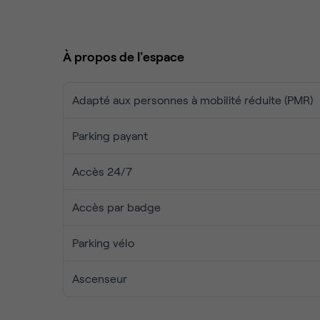
agences de marketing, de médias et de pépi
L’équilibre parfait entre :
Des open-spaces baignés de lumière pour l'
À propos de l'espace
Des
cabines de travail sophistiquées
et feut
confidentiels.
Le lifestyle au pied de l'immeuble :
Explorez
Adapté aux personnes à mobilité réduite (PMR)
Prêt à passer au niveau supérieur ?
Ne vous conten
arrondissement.
nous pour une visite privée !
Parking payant
Accès 24/7
Accès par badge
Parking vélo
Ascenseur