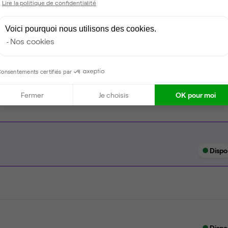
Lire la politique de confidentialité
Coin cafet'
Voici pourquoi nous utilisons des cookies.
Climatisation
Nos cookies
Espace d'attente
Espace détente
onsentements certifiés par
Fermer
Je choisis
OK pour moi
Dispo
Dispo