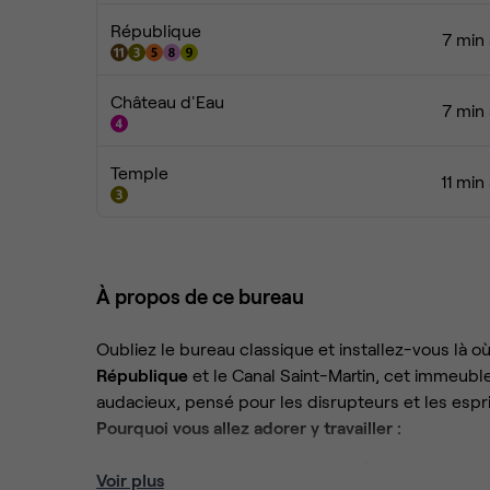
République
7 min 
Château d'Eau
7 min 
Temple
11 min
À propos de ce bureau
Oubliez le bureau classique et installez-vous là o
République
et le Canal Saint-Martin, cet immeuble
audacieux, pensé pour les disrupteurs et les espri
Pourquoi vous allez adorer y travailler :
Une adresse qui a du style :
Évoluez au sein 
Voir plus