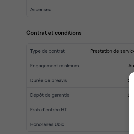
Ascenseur
Contrat et conditions
Type de contrat
Prestation de servic
Engagement minimum
Au
Durée de préavis
2 
Dépôt de garantie
2 
Frais d'entrée HT
Honoraires Ubiq