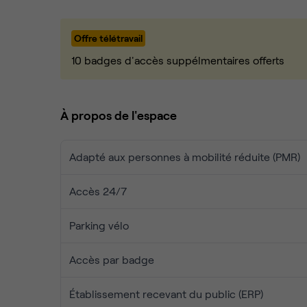
6 postes prêts à l’emploi
Superbe hauteur sous plafond, moulures d’o
Grande fenêtre, lumière naturelle toute la j
Offre télétravail
Mobilier de qualité, rangements, accès sécu
10 badges d'accès suppélmentaires offerts
💼 Une offre clé en main :
Internet très haut débit, ménage, café/thé à
À propos de l'espace
Salles de réunion partagées
Accès 24/7
Adapté aux personnes à mobilité réduite (PMR)
Aucun frais caché
Equipe de 5 personnes à votre disposition
Accès 24/7
🌍 Rejoignez une communauté internationale :
Un environnement propice au business et aux échan
Parking vélo
Sérieux, mais chaleureux.
Accès par badge
➡️ Visite sur demande. Contactez-nous pour en sa
Établissement recevant du public (ERP)