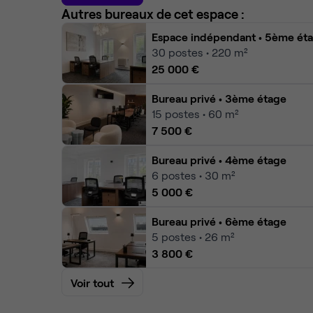
Autres bureaux de cet espace :
Espace indépendant
• 5ème ét
30
postes • 220 m²
25 000 €
Bureau privé
• 3ème étage
15
postes • 60 m²
7 500 €
Bureau privé
• 4ème étage
6
postes • 30 m²
5 000 €
Bureau privé
• 6ème étage
5
postes • 26 m²
3 800 €
Voir tout