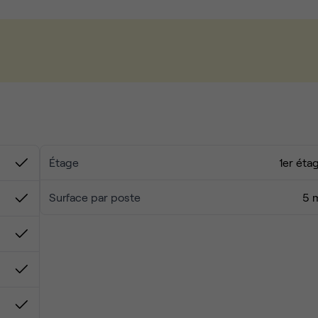
rigine
ournée
risé
 volonté
Étage
1er éta
Surface par poste
5 
ges, avec des profils variés (consulting, tech, finance, créa…
voir plus.