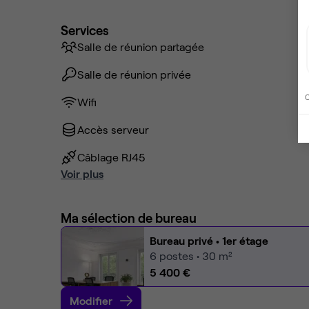
Services
Salle de réunion partagée
Salle de réunion privée
C
Wifi
Accès serveur
Câblage RJ45
Voir plus
Ma sélection de bureau
Bureau privé
• 1er étage
6
postes • 30 m²
5 400 €
Modifier