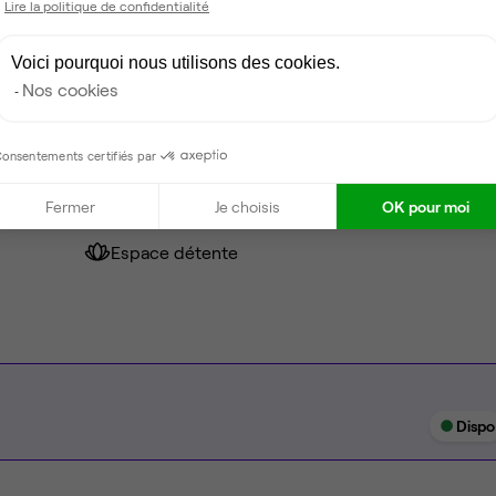
Lire la politique de confidentialité
Voici pourquoi nous utilisons des cookies.
Fibre
Nos cookies
Coin cafet'
onsentements certifiés par
Climatisation
Fermer
Je choisis
OK pour moi
Espace d'attente
Espace détente
Dispo