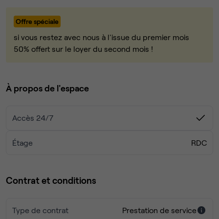
(entrepreneurs, startup, etc.).
Offre spéciale
Vous bénéficierez de multiples prestations inclues :
- café, thé à volonté
si vous restez avec nous à l'issue du premier mois
- imprimante, écrans 4K
50% offert sur le loyer du second mois !
- cuisine équipée (four micro-ondes, lave-vaisselle, ...)
- accès aux salles de réunions et cabines de call selon
disponibilités
À propos de l'espace
Bénéficiez de la proximité avec une agence 360° pour
Accès 24/7
dynamiser votre quotidien professionnel et évoluez dans
une ambiance accueillante et créative.
Étage
RDC
Contactez-nous au plus vite ! 🎉
Contrat et conditions
Type de contrat
Prestation de service