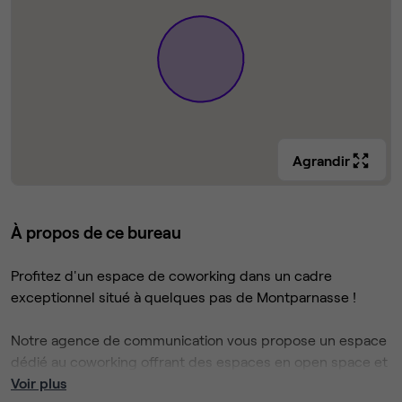
Agrandir
À propos de ce bureau
Profitez d'un espace de coworking dans un cadre
exceptionnel situé à quelques pas de Montparnasse !
Notre agence de communication vous propose un espace
dédié au coworking offrant des espaces en open space et
privatisables disponibles pour des profils de tous horizons
Voir plus