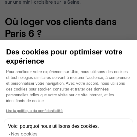
sur une mini-croisière sur la Seine.
Où loger vos clients dans
Paris 6 ?
Le choix de l’hébergement participe à l’expérience
Des cookies pour optimiser votre
professionnelle de vos visiteurs. Le 6e propose une belle
expérience
variété d’hôtels.
Plateforme de Gestion du Consentem
Pour améliorer votre expérience sur Ubiq, nous utilisons des cookies
Pour un accueil haut de gamme, l’
Hôtel Lutetia
(le seul
et technologies similaires servant à mesurer l'audience, à comprendre
palace de la Rive Gauche !) est une référence
et personnaliser votre navigation. Avec votre accord, nous utilisons
internationale. Dans un style plus intimiste, l’
Esprit Saint
des cookies pour stocker, consulter et traiter des données
personnelles telles que votre visite sur ce site internet, et les
Germain
combine confort et raffinement.
Axeptio consent
identifiants de cookie.
Pour un standing intermédiaire, l’
Hôtel Odéon Saint-
Lire la politique de confidentialité
Germain
ou le
Relais Saint Germain
offrent une
localisation centrale et un cadre chaleureux. Enfin, pour
Voici pourquoi nous utilisons des cookies.
des budgets plus contenus, des adresses situées près
Nos cookies